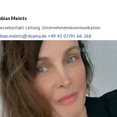
obias Meints
ressekontakt
Leitung Unternehmenskommunikation
obias.meints@doyma.de
+49 42 07/91 66-268