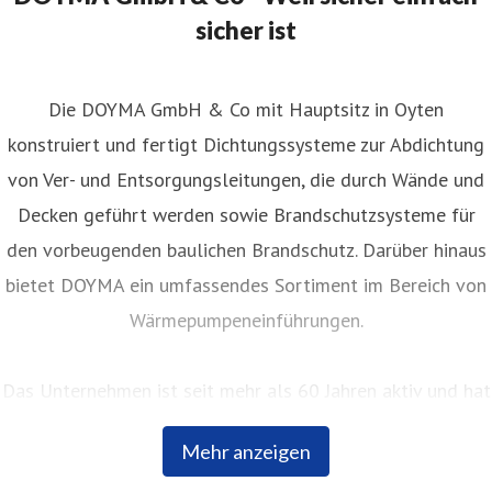
sicher ist
Die DOYMA GmbH & Co mit Hauptsitz in Oyten
konstruiert und fertigt Dichtungssysteme zur Abdichtung
von Ver- und Entsorgungsleitungen, die durch Wände und
Decken geführt werden sowie Brandschutzsysteme für
den vorbeugenden baulichen Brandschutz. Darüber hinaus
bietet DOYMA ein umfassendes Sortiment im Bereich von
Wärmepumpeneinführungen.
Das Unternehmen ist seit mehr als 60 Jahren aktiv und hat
sich seither kontinuierlich bei Planern, Fachhändlern und
Mehr anzeigen
Bauherren einen hervorragenden Ruf erarbeitet. Innovative