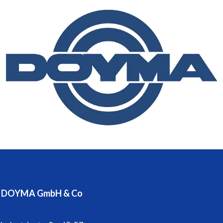
Produktentwicklungen und ein ausgeprägtes
kundenorientiertes Servicedenken sind nur einige der
Leistungen, die den exzellenten Ruf des Unternehmens
begründen.
DOYMA beschäftigt 260 Mitarbeiter in Produktion,
Entwicklung und Vertrieb im Innen- und Außendienst und
ist zur Wahrung seines Qualitätsstandards seit 1995
ständig nach DIN EN ISO 9001 zertifiziert.
Niederlassungen und Partner befinden sich in Österreich
und vielen anderen europäischen Ländern.
DOYMA GmbH & Co