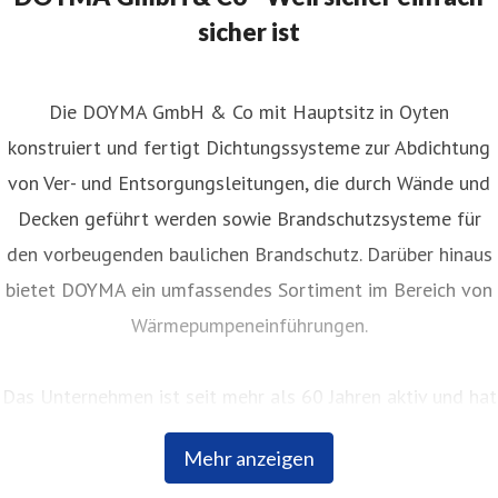
sicher ist
Die DOYMA GmbH & Co mit Hauptsitz in Oyten
konstruiert und fertigt Dichtungssysteme zur Abdichtung
von Ver- und Entsorgungsleitungen, die durch Wände und
Decken geführt werden sowie Brandschutzsysteme für
den vorbeugenden baulichen Brandschutz. Darüber hinaus
bietet DOYMA ein umfassendes Sortiment im Bereich von
Wärmepumpeneinführungen.
Das Unternehmen ist seit mehr als 60 Jahren aktiv und hat
sich seither kontinuierlich bei Planern, Fachhändlern und
Mehr anzeigen
Bauherren einen hervorragenden Ruf erarbeitet. Innovative