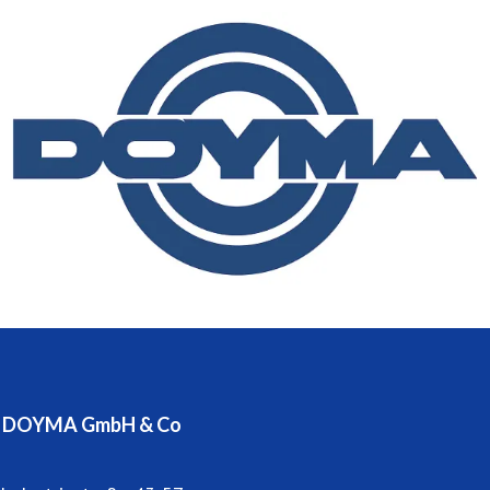
Produktentwicklungen und ein ausgeprägtes
kundenorientiertes Servicedenken sind nur einige der
Leistungen, die den exzellenten Ruf des Unternehmens
begründen.
DOYMA beschäftigt 260 Mitarbeiter in Produktion,
Entwicklung und Vertrieb im Innen- und Außendienst und
ist zur Wahrung seines Qualitätsstandards seit 1995
ständig nach DIN EN ISO 9001 zertifiziert.
Niederlassungen und Partner befinden sich in Österreich
und vielen anderen europäischen Ländern.
DOYMA GmbH & Co