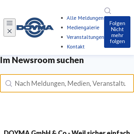
Im Newsro
(current)
Alle Meldungen
Folgen
Mediengalerie
Nicht
mehr
Veranstaltungen
folgen
Kontakt
Im Newsroom suchen
Suche
Nach meldungen, medien, veranstaltungen suchen
DOYMA GmbH & Co - Weil sicher einfach