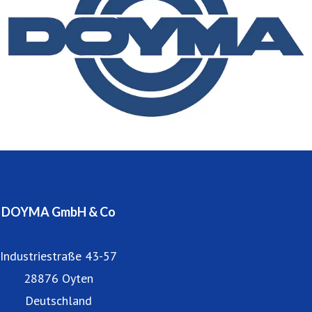
begründen.
DOYMA beschäftigt 260 Mitarbeiter in Produktion,
Entwicklung und Vertrieb im Innen- und Außendienst und
ist zur Wahrung seines Qualitätsstandards seit 1995
ständig nach DIN EN ISO 9001 zertifiziert.
Niederlassungen und Partner befinden sich in Österreich
und vielen anderen europäischen Ländern.
DOYMA GmbH & Co
Industriestraße 43-57
28876 Oyten
Deutschland