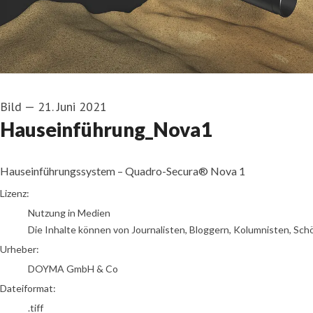
Bild
—
21. Juni 2021
Hauseinführung_Nova1
Hauseinführungssystem – Quadro-Secura® Nova 1
DOYMA GmbH & Co
Lizenz:
Nutzung in Medien
Die Inhalte können von Journalisten, Bloggern, Kolumnisten, Sch
Urheber:
DOYMA GmbH & Co
Dateiformat:
.tiff