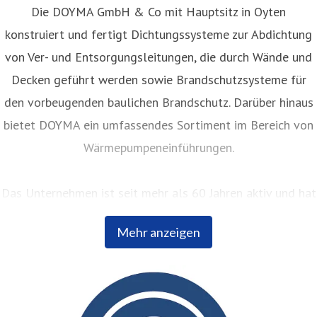
Die DOYMA GmbH & Co mit Hauptsitz in Oyten
konstruiert und fertigt Dichtungssysteme zur Abdichtung
von Ver- und Entsorgungsleitungen, die durch Wände und
Decken geführt werden sowie Brandschutzsysteme für
den vorbeugenden baulichen Brandschutz. Darüber hinaus
bietet DOYMA ein umfassendes Sortiment im Bereich von
Wärmepumpeneinführungen.
Das Unternehmen ist seit mehr als 60 Jahren aktiv und hat
sich seither kontinuierlich bei Planern, Fachhändlern und
Mehr anzeigen
Bauherren einen hervorragenden Ruf erarbeitet. Innovative
Produktentwicklungen und ein ausgeprägtes
kundenorientiertes Servicedenken sind nur einige der
Leistungen, die den exzellenten Ruf des Unternehmens