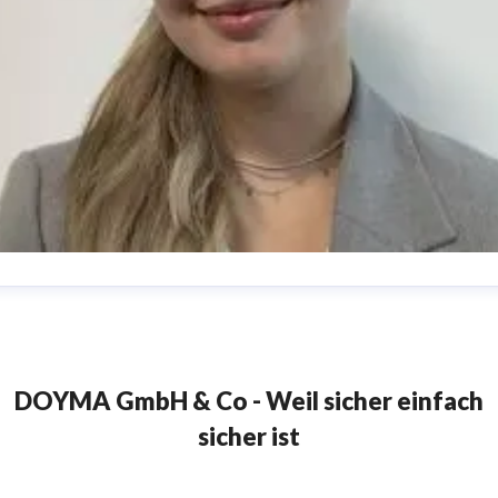
my Miensok
ressekontakt
PR & Content
amy.miensok@doyma.de
04207
166-161
DOYMA GmbH & Co - Weil sicher einfach
sicher ist