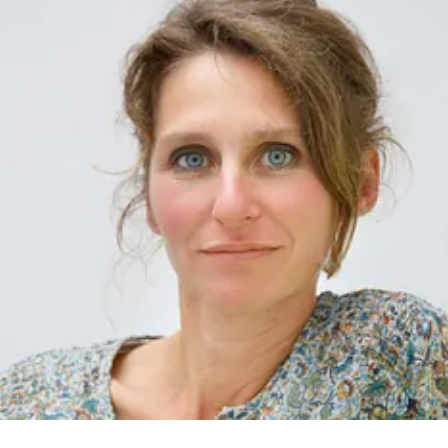
anuela.koester-struss@doyma.de
+49 (0)4207-9197-118