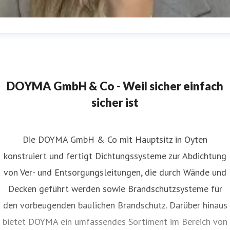
my Miensok
ressekontakt
PR & Content
amy.miensok@doyma.de
04207
166-161
DOYMA GmbH & Co - Weil sicher einfach
sicher ist
Die DOYMA GmbH & Co mit Hauptsitz in Oyten
konstruiert und fertigt Dichtungssysteme zur Abdichtung
von Ver- und Entsorgungsleitungen, die durch Wände und
Decken geführt werden sowie Brandschutzsysteme für
den vorbeugenden baulichen Brandschutz. Darüber hinaus
bietet DOYMA ein umfassendes Sortiment im Bereich von