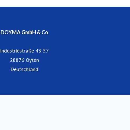
Niederlassungen und Partner befinden sich in Österreich
und vielen anderen europäischen Ländern.
DOYMA GmbH & Co
Industriestraße 43-57
28876 Oyten
Deutschland
www.doyma.de