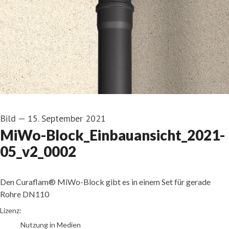
Bild
—
15. September 2021
MiWo-Block_Einbauansicht_2021-
05_v2_0002
Den Curaflam® MiWo-Block gibt es in einem Set für gerade
Rohre DN110
DOYMA GmbH & Co
Lizenz:
Nutzung in Medien