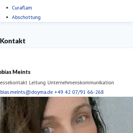
Curaflam
Abschottung
Kontakt
obias Meints
ressekontakt
Leitung Unternehmenskommunikation
obias.meints@doyma.de
+49 42 07/91 66-268