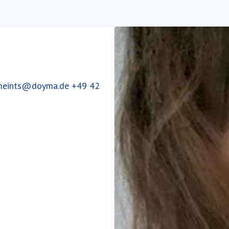
.meints@doyma.de
+49 42