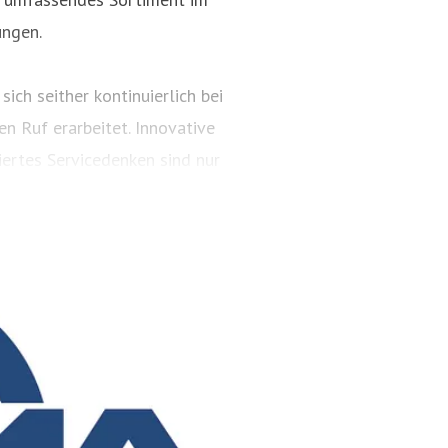
ngen.
ich seither kontinuierlich bei
n Ruf erarbeitet. Innovative
ertes Servicedenken sind nur
Unternehmens begründen.
klung und Vertrieb im Innen-
dards seit 1995 ständig nach
 befinden sich in Österreich
ndern.