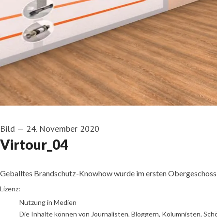
Bild
—
24. November 2020
Virtour_04
Geballtes Brandschutz-Knowhow wurde im ersten Obergeschoss ve
DOYMA GmbH & Co
Lizenz:
Nutzung in Medien
Die Inhalte können von Journalisten, Bloggern, Kolumnisten, Sch