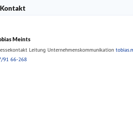
Kontakt
obias Meints
ressekontakt
Leitung Unternehmenskommunikation
tobias
7/91 66-268