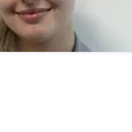
amy.miensok@doyma.de
04207-9166-161