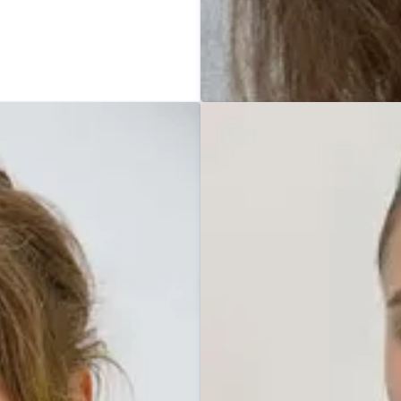
Manuela Köster-Struß
Pressekontakt
Leitung
Digita
struss@doyma.de
+49 (0)42