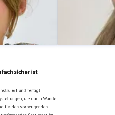
ach sicher ist
struiert und fertigt
gsleitungen, die durch Wände
Amy Miensok
me für den vorbeugenden
agement
Pressekontakt
PR & Content
n umfassendes Sortiment im