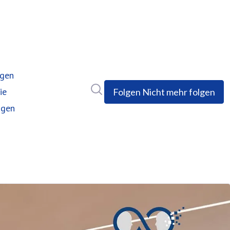
ngen
Im Newsroom suchen
ie
Folgen
Nicht mehr folgen
ngen