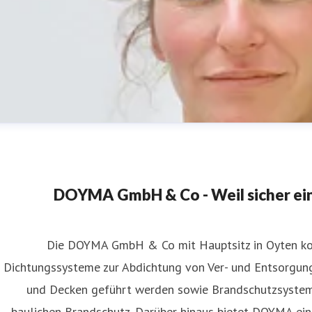
DOYMA GmbH & Co - Weil sicher einf
Die DOYMA GmbH & Co mit Hauptsitz in Oyten kon
Dichtungssysteme zur Abdichtung von Ver- und Entsorgun
icole Niazi
und Decken geführt werden sowie Brandschutzsyste
ressekontakt
SEA Digital Marketing Managerin
Media Man
baulichen Brandschutz. Darüber hinaus bietet DOYMA ei