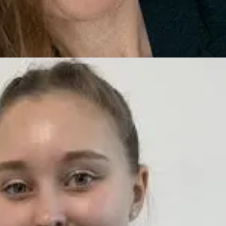
les Marketing International
manuela.koester-
07-9197-118