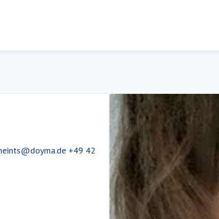
.meints@doyma.de
+49 42