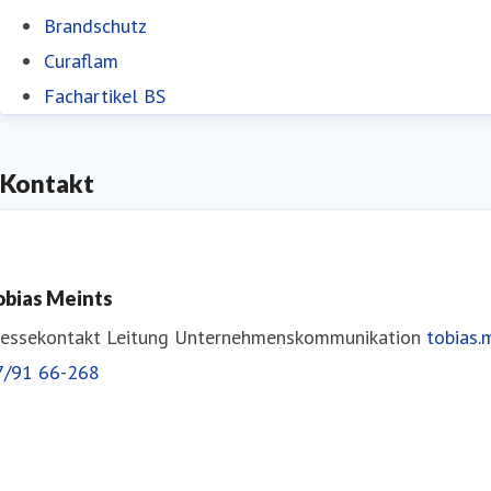
Brandschutz
Curaflam
Fachartikel BS
Kontakt
obias Meints
ressekontakt
Leitung Unternehmenskommunikation
tobias
7/91 66-268