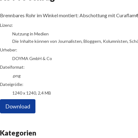
Brennbares Rohr im Winkel montiert: Abschottung mit Curaflam
DOYMA GmbH & Co
Lizenz:
Nutzung in Medien
Die Inhalte können von Journalisten, Bloggern, Kolumnisten, Sch
Urheber:
DOYMA GmbH & Co
Dateiformat:
.png
Dateigröße:
1240 x 1240, 2,4 MB
Download
Kategorien