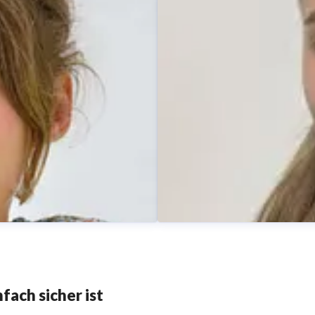
Manuela Köster-Struß
Pressekontakt
Leitung
Digita
struss@doyma.de
+49 (0)42
ach sicher ist