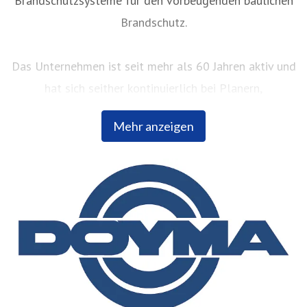
Brandschutzsysteme für den vorbeugenden baulichen
Brandschutz.
Das Unternehmen ist seit mehr als 60 Jahren aktiv und
hat sich seither kontinuierlich bei Planern,
Fachhändlern und Bauherren einen hervorragenden
Mehr anzeigen
Ruf erarbeitet. Innovative Produktentwicklungen und
ein ausgeprägtes kundenorientiertes Servicedenken
sind nur einige der Leistungen, die den exzellenten
Ruf des Unternehmens begründen.
DOYMA beschäftigt 210 Mitarbeiter in Produktion,
Entwicklung und Vertrieb im Innen- und Außendienst
und ist zur Wahrung seines Qualitätsstandards seit