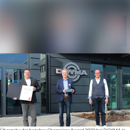
Im Newsro
Alle Meldungen
Folgen
Mediengalerie
Nicht
mehr
Veranstaltungen
folgen
Kontakt
Übergabe des hagebau Champions Award 2020 bei DOYMA in