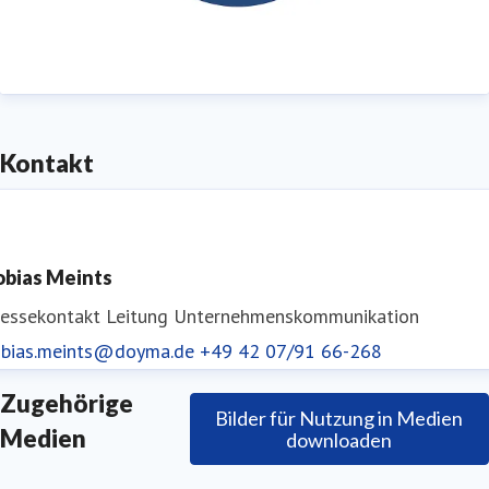
1995 ständig nach DIN EN ISO 9001 zertifiziert.
Niederlassungen und Partner befinden sich in
Österreich und vielen anderen europäischen Ländern.
Kontakt
obias Meints
ressekontakt
Leitung Unternehmenskommunikation
obias.meints@doyma.de
+49 42 07/91 66-268
Zugehörige
Bilder für Nutzung in Medien
Medien
downloaden