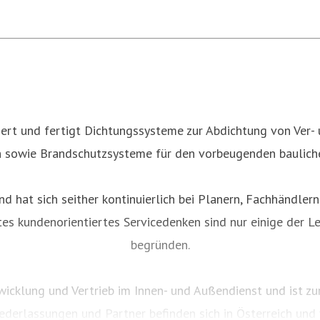
rt und fertigt Dichtungssysteme zur Abdichtung von Ver-
 sowie Brandschutzsysteme für den vorbeugenden baulich
nd hat sich seither kontinuierlich bei Planern, Fachhändler
es kundenorientiertes Servicedenken sind nur einige der L
begründen.
icklung und Vertrieb im Innen- und Außendienst und ist z
iederlassungen und Partner befinden sich in Österreich und