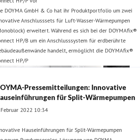
onnect HP/P vor
ie DOYMA GmbH & Co hat ihr Produktportfolio um zwei
nnovative Anschlusssets für Luft-Wasser-Wärmepumpen
Monoblock) erweitert. Während es sich bei der DOYMAfix®
onnect HP/B um ein Anschlusssystem für erdberührte
ebäudeaußenwände handelt, ermöglicht die DOYMAfix®
onnect HP/P
OYMA-Pressemitteilungen: Innovative
auseinführungen für Split-Wärmepumpen
. Februar 2022 10:34
nnovative Hauseinführungen für Split-Wärmepumpen
ie neuen Rundumsorglos-Lösungen von DOYMA