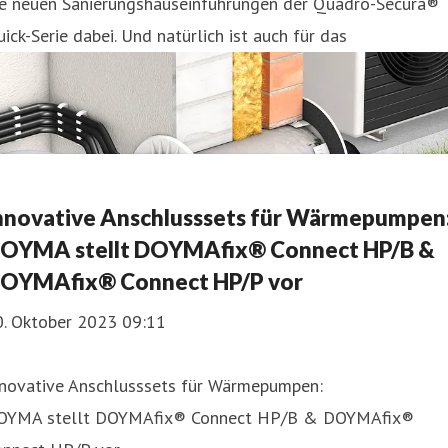
ie neuen Sanierungshauseinführungen der Quadro-Secura®
ick-Serie dabei. Und natürlich ist auch für das
nnovative Anschlusssets für Wärmepumpen
OYMA stellt DOYMAfix® Connect HP/B &
OYMAfix® Connect HP/P vor
0. Oktober 2023 09:11
nnovative Anschlusssets für Wärmepumpen:
OYMA stellt DOYMAfix® Connect HP/B & DOYMAfix®