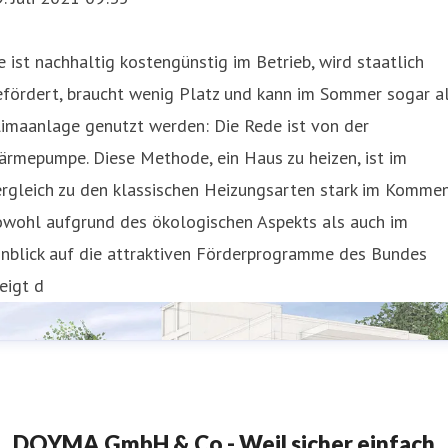
e ist nachhaltig kostengünstig im Betrieb, wird staatlich
efördert, braucht wenig Platz und kann im Sommer sogar a
limaanlage genutzt werden: Die Rede ist von der
rmepumpe. Diese Methode, ein Haus zu heizen, ist im
rgleich zu den klassischen Heizungsarten stark im Kommen
owohl aufgrund des ökologischen Aspekts als auch im
inblick auf die attraktiven Förderprogramme des Bundes
eigt d
DOYMA GmbH & Co - Weil sicher einfach