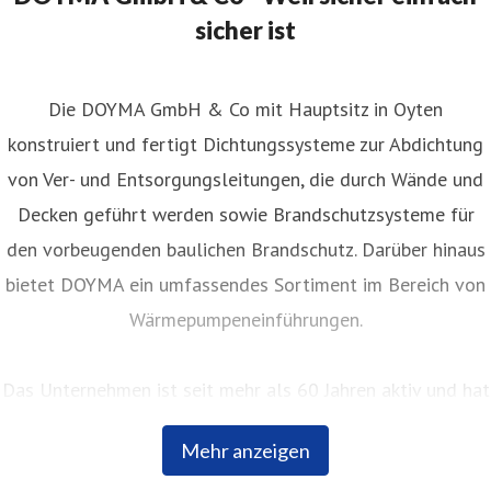
sicher ist
Die DOYMA GmbH & Co mit Hauptsitz in Oyten
konstruiert und fertigt Dichtungssysteme zur Abdichtung
von Ver- und Entsorgungsleitungen, die durch Wände und
Decken geführt werden sowie Brandschutzsysteme für
den vorbeugenden baulichen Brandschutz. Darüber hinaus
bietet DOYMA ein umfassendes Sortiment im Bereich von
Wärmepumpeneinführungen.
Das Unternehmen ist seit mehr als 60 Jahren aktiv und hat
sich seither kontinuierlich bei Planern, Fachhändlern und
Mehr anzeigen
Bauherren einen hervorragenden Ruf erarbeitet. Innovative