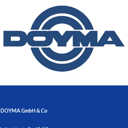
Produktentwicklungen und ein ausgeprägtes
kundenorientiertes Servicedenken sind nur einige der
Leistungen, die den exzellenten Ruf des Unternehmens
begründen.
DOYMA beschäftigt 260 Mitarbeiter in Produktion,
Entwicklung und Vertrieb im Innen- und Außendienst und
ist zur Wahrung seines Qualitätsstandards seit 1995
ständig nach DIN EN ISO 9001 zertifiziert.
Niederlassungen und Partner befinden sich in Österreich
und vielen anderen europäischen Ländern.
DOYMA GmbH & Co