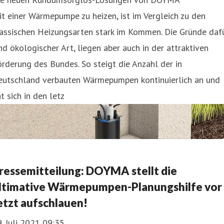
t einer Wärmepumpe zu heizen, ist im Vergleich zu den
lassischen Heizungsarten stark im Kommen. Die Gründe daf
nd ökologischer Art, liegen aber auch in der attraktiven
rderung des Bundes. So steigt die Anzahl der in
eutschland verbauten Wärmepumpen kontinuierlich an und
t sich in den letz
ressemitteilung: DOYMA stellt die
ltimative Wärmepumpen-Planungshilfe vor
etzt aufschlauen!
. Juli 2021 09:35