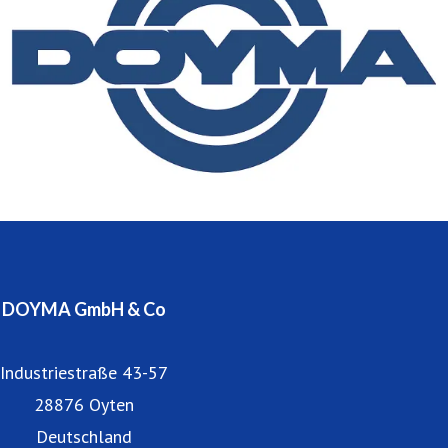
begründen.
DOYMA beschäftigt 260 Mitarbeiter in Produktion,
Entwicklung und Vertrieb im Innen- und Außendienst und
ist zur Wahrung seines Qualitätsstandards seit 1995
ständig nach DIN EN ISO 9001 zertifiziert.
Niederlassungen und Partner befinden sich in Österreich
und vielen anderen europäischen Ländern.
DOYMA GmbH & Co
Industriestraße 43-57
28876 Oyten
Deutschland