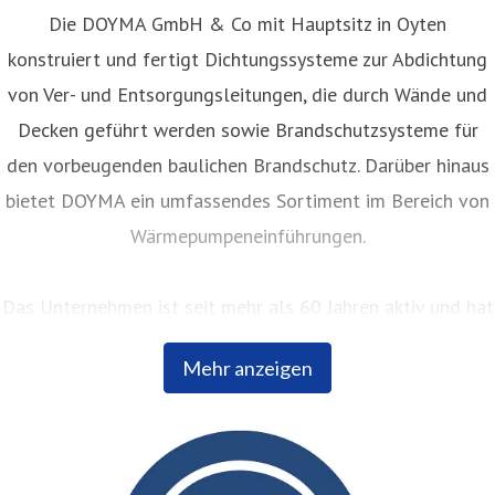
Die DOYMA GmbH & Co mit Hauptsitz in Oyten
konstruiert und fertigt Dichtungssysteme zur Abdichtung
von Ver- und Entsorgungsleitungen, die durch Wände und
Decken geführt werden sowie Brandschutzsysteme für
den vorbeugenden baulichen Brandschutz. Darüber hinaus
bietet DOYMA ein umfassendes Sortiment im Bereich von
Wärmepumpeneinführungen.
Das Unternehmen ist seit mehr als 60 Jahren aktiv und hat
sich seither kontinuierlich bei Planern, Fachhändlern und
Mehr anzeigen
Bauherren einen hervorragenden Ruf erarbeitet. Innovative
Produktentwicklungen und ein ausgeprägtes
kundenorientiertes Servicedenken sind nur einige der
Leistungen, die den exzellenten Ruf des Unternehmens