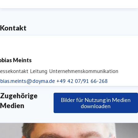
Österreich und vielen anderen europäischen Ländern.
Kontakt
obias Meints
ressekontakt
Leitung Unternehmenskommunikation
obias.meints@doyma.de
+49 42 07/91 66-268
Zugehörige
Bilder für Nutzung in Medien
Medien
downloaden