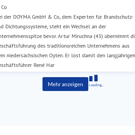
 Co
ei der DOYMA GmbH & Co, dem Experten für Brandschutz-
d Dichtungssysteme, steht ein Wechsel an der
ternehmensspitze bevor. Artur Miruchna (43) übernimmt di
eschäftsführung des traditionsreichen Unternehmens aus
m niedersächsischen Oyten. Er löst damit den langjährige
eschäftsführer René Har
Mehr anzeigen
Loading...