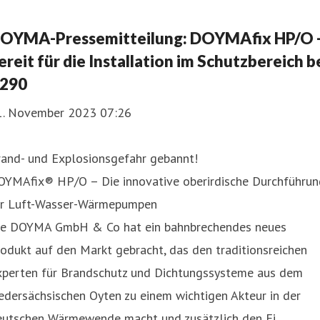
OYMA-Pressemitteilung: DOYMAfix HP/O 
ereit für die Installation im Schutzbereich b
290
1. November 2023 07:26
rand- und Explosionsgefahr gebannt!
OYMAfix® HP/O – Die innovative oberirdische Durchführun
ür Luft-Wasser-Wärmepumpen
ie DOYMA GmbH & Co hat ein bahnbrechendes neues
odukt auf den Markt gebracht, das den traditionsreichen
xperten für Brandschutz und Dichtungssysteme aus dem
edersächsischen Oyten zu einem wichtigen Akteur in der
eutschen Wärmewende macht und zusätzlich den Ei