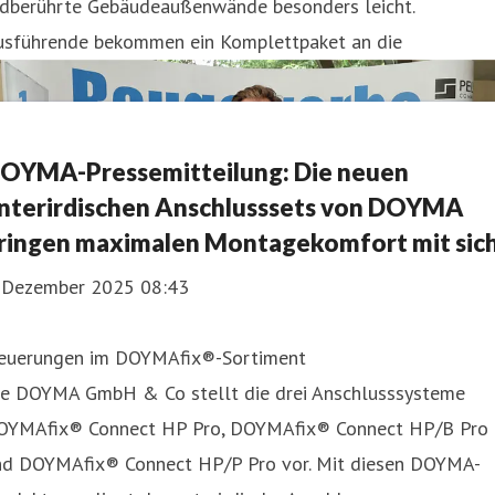
rdberührte Gebäudeaußenwände besonders leicht.
usführende bekommen ein Komplettpaket an die
OYMA-Pressemitteilung: Die neuen
nterirdischen Anschlusssets von DOYMA
ringen maximalen Montagekomfort mit sic
. Dezember 2025 08:43
euerungen im DOYMAfix®-Sortiment
ie DOYMA GmbH & Co stellt die drei Anschlusssysteme
OYMAfix® Connect HP Pro, DOYMAfix® Connect HP/B Pro
nd DOYMAfix® Connect HP/P Pro vor. Mit diesen DOYMA-