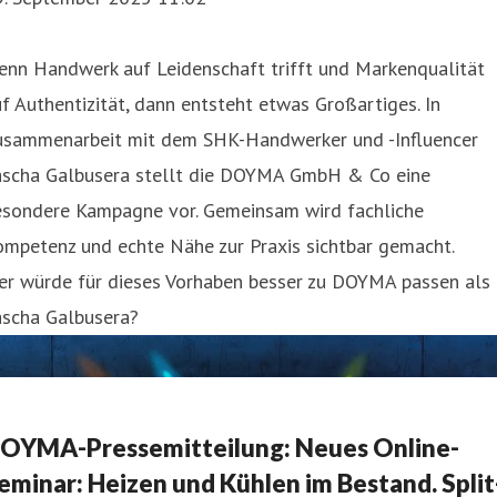
enn Handwerk auf Leidenschaft trifft und Markenqualität
f Authentizität, dann entsteht etwas Großartiges. In
usammenarbeit mit dem SHK-Handwerker und -Influencer
ascha Galbusera stellt die DOYMA GmbH & Co eine
esondere Kampagne vor. Gemeinsam wird fachliche
ompetenz und echte Nähe zur Praxis sichtbar gemacht.
er würde für dieses Vorhaben besser zu DOYMA passen als
ascha Galbusera?
OYMA-Pressemitteilung: Neues Online-
eminar: Heizen und Kühlen im Bestand. Split