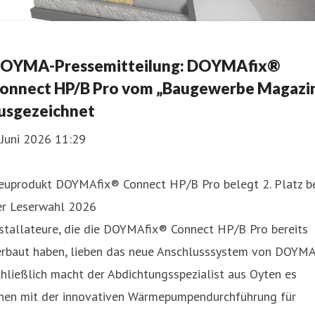
OYMA-Pressemitteilung: DOYMAfix®
onnect HP/B Pro vom „Baugewerbe Magazi
usgezeichnet
 Juni 2026 11:29
euprodukt DOYMAfix® Connect HP/B Pro belegt 2. Platz b
er Leserwahl 2026
stallateure, die die DOYMAfix® Connect HP/B Pro bereits
erbaut haben, lieben das neue Anschlusssystem von DOYMA
hließlich macht der Abdichtungsspezialist aus Oyten es
hnen mit der innovativen Wärmepumpendurchführung für