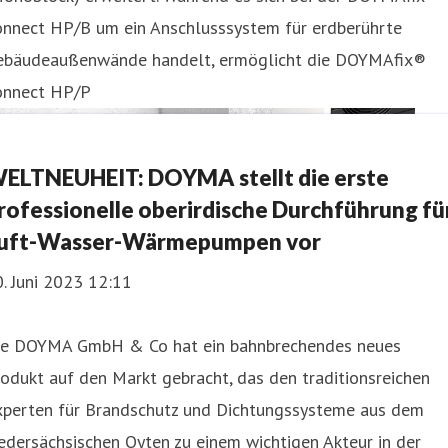
onnect HP/B um ein Anschlusssystem für erdberührte
ebäudeaußenwände handelt, ermöglicht die DOYMAfix®
onnect HP/P
ELTNEUHEIT: DOYMA stellt die erste
rofessionelle oberirdische Durchführung fü
uft-Wasser-Wärmepumpen vor
. Juni 2023 12:11
ie DOYMA GmbH & Co hat ein bahnbrechendes neues
odukt auf den Markt gebracht, das den traditionsreichen
xperten für Brandschutz und Dichtungssysteme aus dem
edersächsischen Oyten zu einem wichtigen Akteur in der