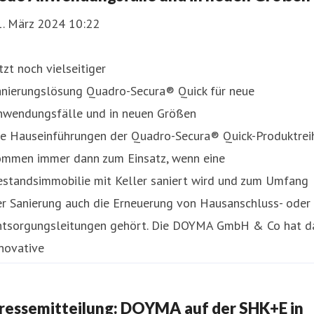
1. März 2024 10:22
tzt noch vielseitiger
anierungslösung Quadro-Secura® Quick für neue
nwendungsfälle und in neuen Größen
ie Hauseinführungen der Quadro-Secura® Quick-Produktrei
ommen immer dann zum Einsatz, wenn eine
estandsimmobilie mit Keller saniert wird und zum Umfang
er Sanierung auch die Erneuerung von Hausanschluss- oder
ntsorgungsleitungen gehört. Die DOYMA GmbH & Co hat d
novative
ressemitteilung: DOYMA auf der SHK+E in