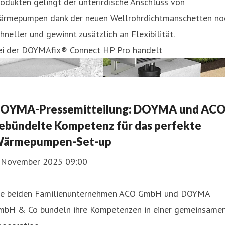
odukten gelingt der unterirdische Anschluss von
ärmepumpen dank der neuen Wellrohrdichtmanschetten no
hneller und gewinnt zusätzlich an Flexibilität.
ei der DOYMAfix® Connect HP Pro handelt
OYMA-Pressemitteilung: DOYMA und ACO
ebündelte Kompetenz für das perfekte
ärmepumpen-Set-up
. November 2025 09:00
ie beiden Familienunternehmen ACO GmbH und DOYMA
mbH & Co bündeln ihre Kompetenzen in einer gemeinsame