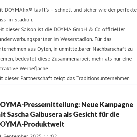
t DOYMAfix® läuft's – schnell und sicher wie der perfekte
ss im Stadion.
it dieser Saison ist die DOYMA GmbH & Co offizieller
andenwerbungspartner im Weserstadion. Für das
nternehmen aus Oyten, in unmittelbarer Nachbarschaft zu
remen, bedeutet diese Zusammenarbeit mehr als nur eine
traktive Werbefläche.
t dieser Partnerschaft zeigt das Traditionsunternehmen
eine Verbundenhe
OYMA-Pressemitteilung: Neue Kampagne
it Sascha Galbusera als Gesicht für die
OYMA-Produktwelt
9. September 2025 11:02