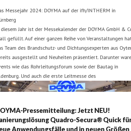
as Messejahr 2024: DOYMA auf der ifh/INTHERM in
ürnberg
n diesem Jahr ist der Messekalender der DOYMA GmbH & C
all gefüllt. Auf einer ganzen Reihe von Veranstaltungen ha
as Team des Brandschutz- und Dichtungsexperten aus Oyte
reits ausgestellt und Neuheiten präsentiert. Darunter war
vents wie das Rohrleitungsforum sowie der Bautag in
denburg. Und auch die erste Leitmesse des
OYMA-Pressemitteilung: Jetzt NEU!
anierungslösung Quadro-Secura® Quick fü
eue Anwendungsfälle und in neuen Größen