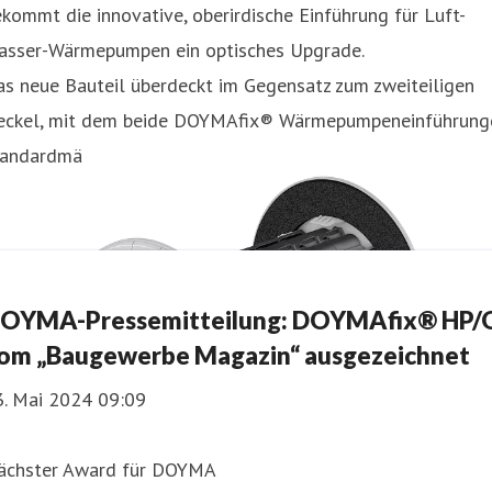
kommt die innovative, oberirdische Einführung für Luft-
asser-Wärmepumpen ein optisches Upgrade.
s neue Bauteil überdeckt im Gegensatz zum zweiteiligen
eckel, mit dem beide DOYMAfix® Wärmepumpeneinführung
tandardmä
OYMA-Pressemitteilung: DOYMAfix® HP/
om „Baugewerbe Magazin“ ausgezeichnet
3. Mai 2024 09:09
ächster Award für DOYMA