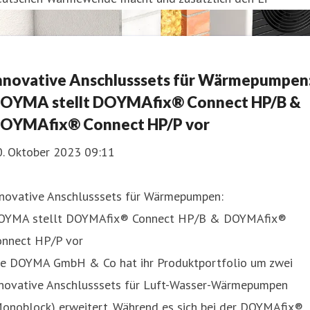
nnovative Anschlusssets für Wärmepumpen
OYMA stellt DOYMAfix® Connect HP/B &
OYMAfix® Connect HP/P vor
0. Oktober 2023 09:11
nnovative Anschlusssets für Wärmepumpen:
OYMA stellt DOYMAfix® Connect HP/B & DOYMAfix®
onnect HP/P vor
ie DOYMA GmbH & Co hat ihr Produktportfolio um zwei
nnovative Anschlusssets für Luft-Wasser-Wärmepumpen
Monoblock) erweitert. Während es sich bei der DOYMAfix®