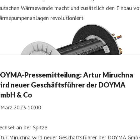
eutschen Wärmewende macht und zusätzlich den Einbau vo
ärmepumpenanlagen revolutioniert.
OYMA-Pressemitteilung: Artur Miruchna
ird neuer Geschäftsführer der DOYMA
mbH & Co
. März 2023 10:00
chsel an der Spitze
rtur Miruchna wird neuer Geschäftsführer der DOYMA Gmb