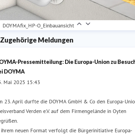
DOYMAfix_HP-O_Einbauansicht
Zugehörige Meldungen
OYMA-Pressemitteilung: Die Europa-Union zu Besuc
ei DOYMA
5. Mai 2025 15:43
m 23. April durfte die DOYMA GmbH & Co den Europa-Uni
eisverband Verden e.V. auf dem Firmengelände in Oyten
egrüßen.
 ihrem neuen Format verfolgt die Bürgerinitiative Europa-