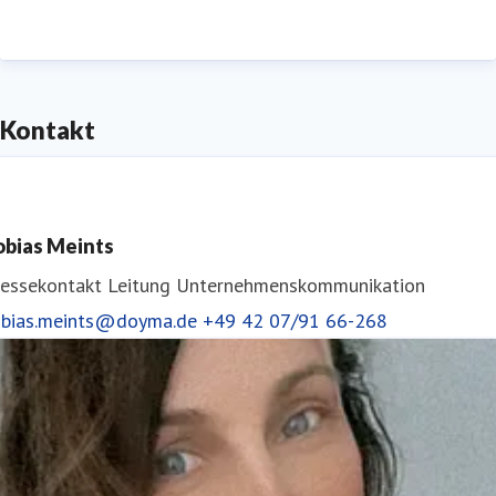
1995 ständig nach DIN EN ISO 9001 zertifiziert.
Niederlassungen und Partner befinden sich in
Österreich und vielen anderen europäischen Ländern.
Kontakt
obias Meints
ressekontakt
Leitung Unternehmenskommunikation
obias.meints@doyma.de
+49 42 07/91 66-268