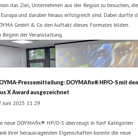
ion das Ziel, Unternehmen aus der Region zu besuchen, di
 Europa und darüber hinaus erfolgreich sind. Dabei durfte d
OYMA GmbH & Co den Auftakt dieses Formates bilden.
u Beginn der Veranstaltung
OYMA-Pressemitteilung: DOYMAfix® HP/O-S mit de
lus X Award ausgezeichnet
. Juni 2025 11:29
ie neue DOYMAfix® HP/O-S überzeugt in fünf Kategorien
ank ihrer herausragenden Eigenschaften konnte die neue