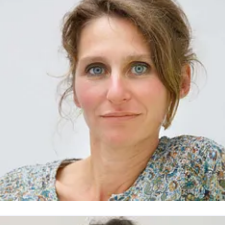
anuela.koester-struss@doyma.de
+49 (0)4207-9197-118