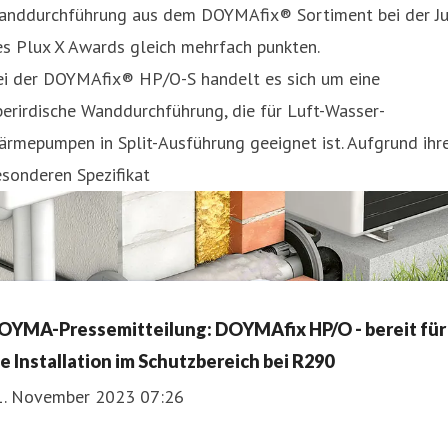
anddurchführung aus dem DOYMAfix® Sortiment bei der Ju
s Plux X Awards gleich mehrfach punkten.
ei der DOYMAfix® HP/O-S handelt es sich um eine
erirdische Wanddurchführung, die für Luft-Wasser-
rmepumpen in Split-Ausführung geeignet ist. Aufgrund ihr
sonderen Spezifikat
OYMA-Pressemitteilung: DOYMAfix HP/O - bereit für
ie Installation im Schutzbereich bei R290
1. November 2023 07:26