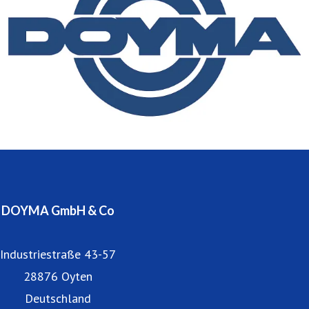
begründen.
DOYMA beschäftigt 260 Mitarbeiter in Produktion,
Entwicklung und Vertrieb im Innen- und Außendienst und
ist zur Wahrung seines Qualitätsstandards seit 1995
ständig nach DIN EN ISO 9001 zertifiziert.
Niederlassungen und Partner befinden sich in Österreich
und vielen anderen europäischen Ländern.
DOYMA GmbH & Co
Industriestraße 43-57
28876 Oyten
Deutschland