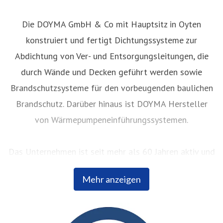
Die DOYMA GmbH & Co mit Hauptsitz in Oyten
konstruiert und fertigt Dichtungssysteme zur
Abdichtung von Ver- und Entsorgungsleitungen, die
durch Wände und Decken geführt werden sowie
Brandschutzsysteme für den vorbeugenden baulichen
Brandschutz. Darüber hinaus ist DOYMA Hersteller
von Wärmepumpeneinführungssystemen.
Das Unternehmen ist seit mehr als 60 Jahren aktiv und
hat sich seither kontinuierlich bei Planern,
Mehr anzeigen
Fachhändlern und Bauherren einen hervorragenden
Ruf erarbeitet. Innovative Produktentwicklungen und
ein ausgeprägtes kundenorientiertes Servicedenken