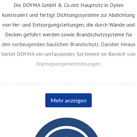
Die DOYMA GmbH & Co mit Hauptsitz in Oyten
konstruiert und fertigt Dichtungssysteme zur Abdichtung
von Ver- und Entsorgungsleitungen, die durch Wände und
Decken geführt werden sowie Brandschutzsysteme für
den vorbeugenden baulichen Brandschutz. Darüber hinaus
bietet DOYMA ein umfassendes Sortiment im Bereich von
Wärmepumpeneinführungen.
Das Unternehmen ist seit mehr als 60 Jahren aktiv und hat
sich seither kontinuierlich bei Planern, Fachhändlern und
Mehr anzeigen
Bauherren einen hervorragenden Ruf erarbeitet. Innovative
Produktentwicklungen und ein ausgeprägtes
kundenorientiertes Servicedenken sind nur einige der
Leistungen, die den exzellenten Ruf des Unternehmens