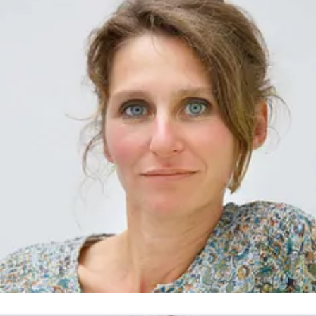
anuela.koester-struss@doyma.de
+49 (0)4207-9197-118