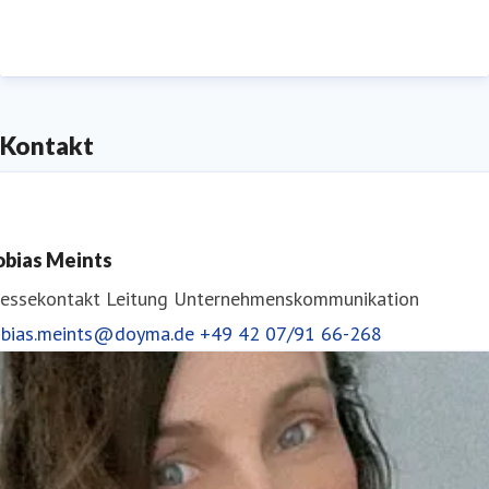
Niederlassungen und Partner befinden sich in
Österreich und vielen anderen europäischen Ländern.
Kontakt
obias Meints
ressekontakt
Leitung Unternehmenskommunikation
obias.meints@doyma.de
+49 42 07/91 66-268