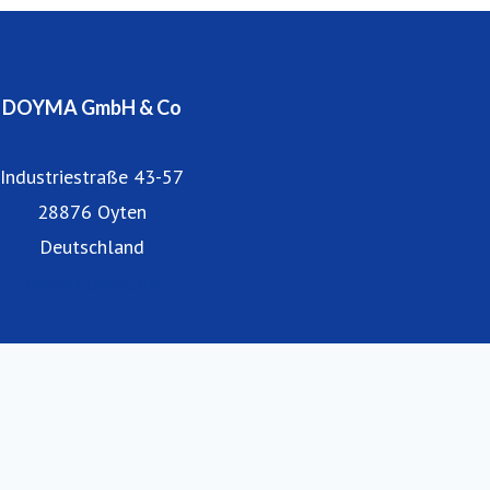
Niederlassungen und Partner befinden sich in Österreich
und vielen anderen europäischen Ländern.
DOYMA GmbH & Co
Industriestraße 43-57
28876 Oyten
Deutschland
www.doyma.de