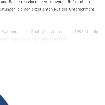
n und Bauherren einen hervorragenden Ruf erarbeitet.
eistungen, die den exzellenten Ruf des Unternehmens
ur Wahrung seines Qualitätsstandards seit 1995 ständig
 vielen anderen europäischen Ländern.