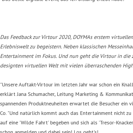
Das Feedback zur Virtour 2020, DOYMAs erstem virtuellem
Erlebniswelt zu begeistern. Neben klassischen Messeinh
Entertainment im Fokus. Und nun geht die Virtour in die 
designten virtuellen Welt mit vielen überraschenden High
"Unsere Auftakt-Virtour im letzten Jahr war schon ein Knal
erklärt Jana Schumacher, Leitung Marketing & Kommunikation
spannenden Produktneuheiten erwartet die Besucher ein v
Co. "Und natürlich kommt auch das Entertainment nicht zu k
auf eine 'Wilde Fahrt' begeben und sich als 'Tresor-Knacke
schon anmelden und dabei sein! Los geht's!