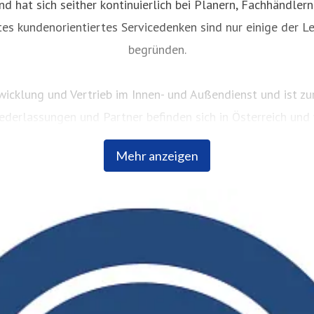
nd hat sich seither kontinuierlich bei Planern, Fachhändler
es kundenorientiertes Servicedenken sind nur einige der L
begründen.
icklung und Vertrieb im Innen- und Außendienst und ist z
iederlassungen und Partner befinden sich in Österreich und
Mehr anzeigen